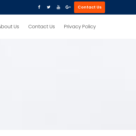
Contact Us
About Us
Contact Us
Privacy Policy