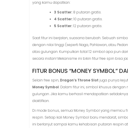
yang kamu dapatkan:
3 Scatter:
8 putaran gratis.
4 Scatter:
10 putaran gratis.
5 Scatter:
12 putaran gratis.
Saat fitur ini berjalan, suasana berubah. Sebuah sim
dengan nilai tinggi (seperti Naga, Pahlawan, atau Peda
atas gulungan. Kumpulkan total 12 simbol apa pun da
secara instan! Mekanisme ini bikin fitur free spin bisa
FITUR BONUS “MONEY SYMBOL” DA
Selain free spin,
Dragon’s Throne Slot
juga punya kejut
Money Symbol
. Dalam fitur ini, simbol khusus dengan ni
gulungan. Jika kamu berhasil mendapatkan setidaknya 
diaktifkan.
Di mode bonus, semua Money Symbol yang memicu fitur
respin. Setiap kali Money Symbol baru mendarat, simbol
ini berlanjut sampai kamu kehabisan putaran respin at