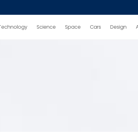
Technology
Science
Space
Cars
Design