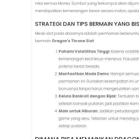
nilai semua Money Symbol yang terkumpul akan dijuml
mendapatkan kemenangan besar secara instan, apalagi 
STRATEGI DAN TIPS BERMAIN YANG BI
Meski slot pada dasarnya adalah permainan keberunt
bermain
Dragon’s Throne Slot
:
Pahami Volatilitas Tinggi:
Karena volatil
kemenangan kecil terus-menerus. Fokuslah 
potensi besar berada.
Manfaatkan Mode Demo:
Hampir semua s
permainan ini. Gunakan kesempatan ini untu
bonusnya tanpa harus mengeluarkan uan
Kelola Bankroll dengan Bijak:
Tentukan ba
setelah banyak putaran, jadi pastikan ka
Main untuk Hiburan:
Jadikan petualangan
game yang seru. Tekanan untuk menang just
setiap putaran.