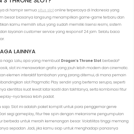
’S THRONE SLOT?
nya di hampir semua
situs slot
online terpercaya di Indonesia yang
form besar biasanya langsung menampilkan game-game terbaru dan
tikan kamu memilih situs yang sudah memiliki lisensi resmi, sistem
 dan layanan customer service yang responsif 24 jam. Selalu baca
ar.
NAGA LAINNYA
ma naga. Lalu, apa yang membuat
Dragon’s Throne Slot
berbeda?
asik, slot ini menawarkan grafis yang jauh lebih modern dan cinematic.
ikan elemen interaktif tambahan yang jarang ditemui, di mana pemain
andingkan slot Pragmatic Play sendiri yang bertema serupa, seperti
a identitas kuat lewat latar kastil dan takhtanya, serta kombinasi fitur
play-nya terasa lebih padat.
 saja. Slot ini adalah paket komplit untuk para penggemar genre
 A. Dari segi gameplay, fitur free spin dengan mekanisme pengumpulan
 berbeda untuk meraih kemenangan besar. Volatilitas tinggi memang
asanya sepadan. Jadi, jika kamu siap untuk menghadapi panasnya