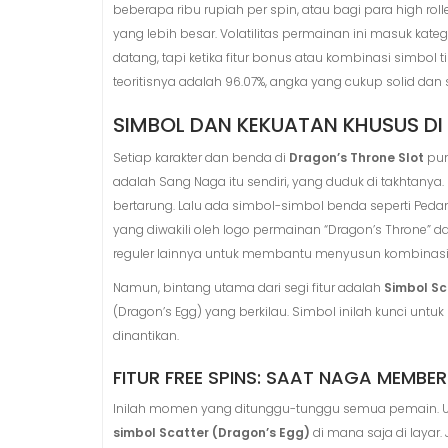
beberapa ribu rupiah per spin, atau bagi para high ro
yang lebih besar. Volatilitas permainan ini masuk kateg
datang, tapi ketika fitur bonus atau kombinasi simbol t
teoritisnya adalah 96.07%, angka yang cukup solid dan s
SIMBOL DAN KEKUATAN KHUSUS DI
Setiap karakter dan benda di
Dragon’s Throne Slot
pun
adalah Sang Naga itu sendiri, yang duduk di takhtanya.
bertarung. Lalu ada simbol-simbol benda seperti Pedang
yang diwakili oleh logo permainan “Dragon’s Throne” 
reguler lainnya untuk membantu menyusun kombinas
Namun, bintang utama dari segi fitur adalah
Simbol Sc
(Dragon’s Egg) yang berkilau. Simbol inilah kunci un
dinantikan.
FITUR FREE SPINS: SAAT NAGA MEMBE
Inilah momen yang ditunggu-tunggu semua pemain. Un
simbol Scatter (Dragon’s Egg)
di mana saja di layar