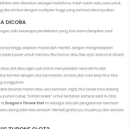
ahkan dan diberikan sebagai hadiahmu. Inilah salah satu cara untuk
jika simbol dengan multiplier tinggi yang berhasil dikumpulkan.
SA DICOBA
ungan, ada beberapa pendekatan yang bisa kamu terapkan saat
itasnya tinggi, siapkan modal dan mental. Jangan mengharapkan
pada tujuan untuk memicu fitur bonus atau free spin, karena di situlah
itus slot atau agen judi online menyediakan versi demo dari
k familiar dengan alur permainan, simbol, dan cara kerja fitur-fitur
g sungguhan.
tas taruhan harian atau sesi bermain. Ingat, fitur besar bisa datang
mu punya cukup “bahan bakar” untuk bertahan sampai saat itu tiba.
 di
Dragon’s Throne Slot
ini sebagai sebuah pengalaman bermain
ru sering bikin kita ceroboh. Nikmati grafisnya, musiknya, dan sensasi