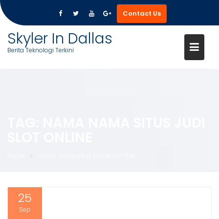
Contact Us
Skip
Skyler In Dallas
to
Berita Teknologi Terkini
content
TAG:
NAMA NAMA SITUS JUDI
SLOT ONLINE
Home
nama nama situs judi slot online
25
Sep