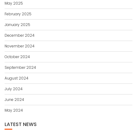
May 2025
February 2025
January 2025
December 2024
November 2024
October 2024
September 2024
August 2024
July 2024
June 2024
May 2024
LATEST NEWS