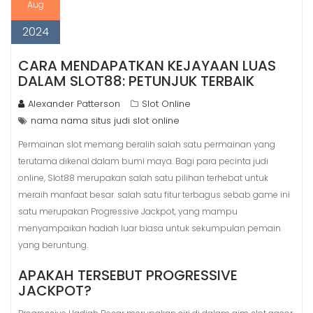
Aug
2024
CARA MENDAPATKAN KEJAYAAN LUAS
DALAM SLOT88: PETUNJUK TERBAIK
Alexander Patterson
Slot Online
nama nama situs judi slot online
Permainan slot memang beralih salah satu permainan yang
terutama dikenal dalam bumi maya. Bagi para pecinta judi
online, Slot88 merupakan salah satu pilihan terhebat untuk
meraih manfaat besar. salah satu fitur terbagus sebab game ini
satu merupakan Progressive Jackpot, yang mampu
menyampaikan hadiah luar biasa untuk sekumpulan pemain
yang beruntung.
APAKAH TERSEBUT PROGRESSIVE
JACKPOT?