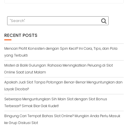
RECENT POSTS
Mencari Profit Konsisten dengan Spin Kecil? Ini Cara, Tips, dan Pola
yang Terbukti
Misteri di Balik Gulungan: Rahasia Meningkatkan Peluang di Slot
Online Saat Larut Malam
Apakah Judi Slot Tanpa Potongan Benar-Benar Menguntungkan dan
Layak Dicoba?
Seberapa Menguntungkan Sih Main Slot dengan Slot Bonus
Terbesar? Simak Biar Gak Kudet!
Bingung Cari Tempat Bahas Slot Online? Mungkin Anda Perlu Masuk
ke Grup Diskusi Slot